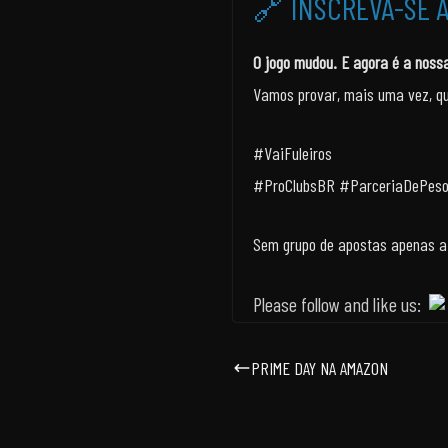
🔗 INSCREVA-SE A
O jogo mudou. E agora é a nossa
Vamos provar, mais uma vez, que
#VaiFuleiros
#ProClubsBR #ParceriaDePeso
Sem grupo de apostas apenas a
Please follow and like us:
PRIME DAY NA AMAZON