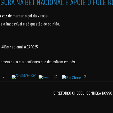
GORA NA BET NACIONAL E APOIE O FULEI
 vez de marcar o gol da virada.
 o impossível é só questão de opinião.
 #BetNacional #EAFC25
 nossa cara e a confiança que depositam em nós.
20
0
20
O REFORÇO CHEGOU! CONHEÇA NOSSO