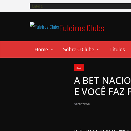
Skip
Latest:
to
content
Fuleiros Clubs
Home
Sobre O Clube
Títulos
BLOG
A BET NACIO
E VOCÊ FAZ
252 Views