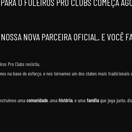
 PARA O FULEIROS PRO CLUBS COMEÇA AG
 NOSSA NOVA PARCEIRA OFICIAL. E VOCÊ F
ros Pro Clubs resistiu.
os na base do esforço, e nos tornamos um dos clubes mais tradicionais 
onstruímos uma
comunidade
, uma
história
, e uma
família
que joga junto, d