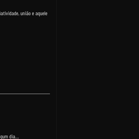
iatividade, união e aquele
algum dia…