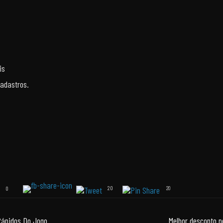
is
adastros.
20
0
20
Rápidos Do Jogo
Melhor desconto n