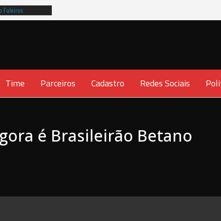
o Fuleiros
 No Clubs !!!
i nenhuma derrota.
Time
Parceiros
Cadastro
Redes Sociais
Poli
agora é Brasileirão Betano