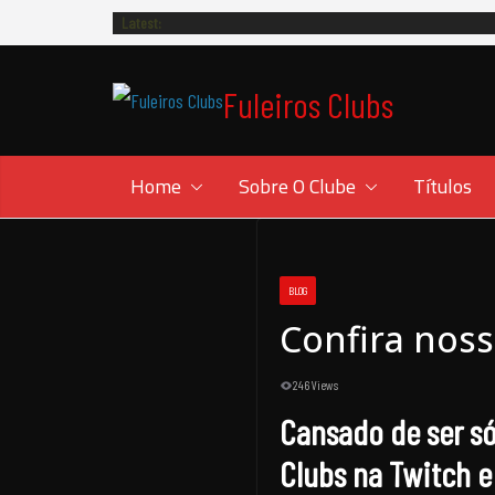
Skip
Latest:
to
content
Fuleiros Clubs
Home
Sobre O Clube
Títulos
BLOG
Confira noss
246 Views
Cansado de ser só
Clubs na Twitch e 