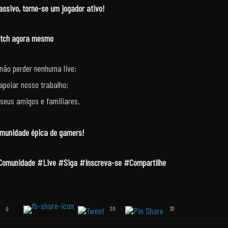
ssivo, torne-se um jogador ativo!
itch agora mesmo
não perder nenhuma live;
apoiar nosso trabalho;
seus amigos e familiares.
omunidade épica de gamers!
munidade #Live #Siga #Inscreva-se #Compartilhe
20
0
20