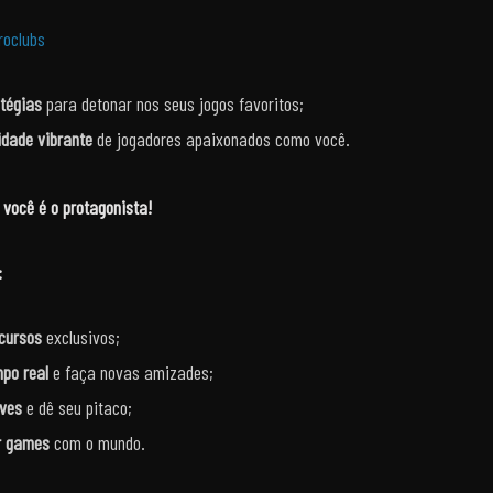
roclubs
atégias
para detonar nos seus jogos favoritos;
dade vibrante
de jogadores apaixonados como você.
você é o protagonista!
:
ncursos
exclusivos;
po real
e faça novas amizades;
ives
e dê seu pitaco;
r games
com o mundo.