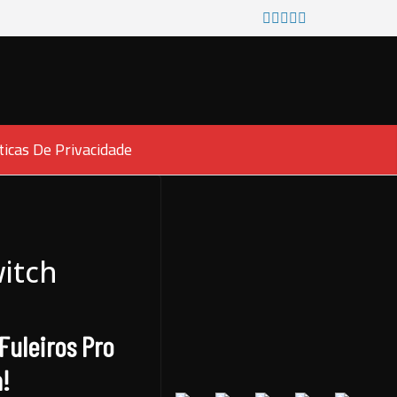
ticas De Privacidade
witch
Fuleiros Pro
a!