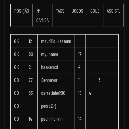
POSIÇÃO
Nº
TAGS
JOGOS
GOLS
ASSIST.
CAMISA
GK
12
maurilio_kestonn
GK
80
my_name
17
GK
2
haakenxd
4
CB
77
Bennayor
11
3
CB
63
carretinho1910
18
4
CB
pedro21rj
CB
14
paulinho-vini
14