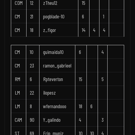
CDM
12
zTheu12
15
CM
21
pogblade-10
6
1
CM
18
z_figor
14
4
4
CM
10
guimaida10
6
4
CM
23
ramon_gabrieel
RM
6
Rpteverton
15
5
LM
22
ilopesz
LM
8
wfernandooo
18
6
CAM
90
Y_galindo
4
3
ST
69
Frjp_muniz
10
10
4