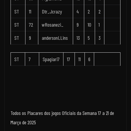
ST
11
Dtr_Jcrazy
4
2
2
ST
72
wRosanezi_
9
10
1
ST
9
andersonLLins
13
5
3
ST
7
Spagiari7
17
11
6
Todos os Placares dos jogos Oficiais da Semana 17 a 21 de
Março de 2025