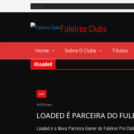
Skip
Latest:
to
content
Fuleiros Clubs
Home
Sobre O Clube
Títulos
#Loaded
BLOG
129 Views
LOADED É PARCEIRA DO FUL
Loaded é a Nova Parceira Gamer do Fuleiros Pro Club