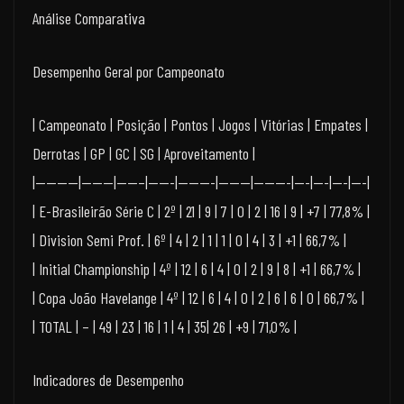
Análise Comparativa
Desempenho Geral por Campeonato
| Campeonato | Posição | Pontos | Jogos | Vitórias | Empates |
Derrotas | GP | GC | SG | Aproveitamento |
|————|———|——–|——-|———-|———|———-|—-|—-|—-|—-|
| E-Brasileirão Série C | 2º | 21 | 9 | 7 | 0 | 2 | 16 | 9 | +7 | 77,8% |
| Division Semi Prof. | 6º | 4 | 2 | 1 | 1 | 0 | 4 | 3 | +1 | 66,7% |
| Initial Championship | 4º | 12 | 6 | 4 | 0 | 2 | 9 | 8 | +1 | 66,7% |
| Copa João Havelange | 4º | 12 | 6 | 4 | 0 | 2 | 6 | 6 | 0 | 66,7% |
| TOTAL | – | 49 | 23 | 16 | 1 | 4 | 35| 26 | +9 | 71,0% |
Indicadores de Desempenho