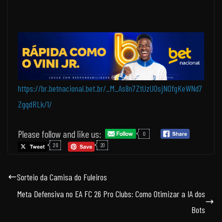
https://br.betnacional.bet.br/_M_As8n7ZtUzUOsjNOfgKeWNd7
ZgqdRLk/1/
Please follow and like us:
0
20
20
Sorteio da Camisa do Fuleiros
Meta Defensiva no EA FC 26 Pro Clubs: Como Otimizar a IA dos
Bots