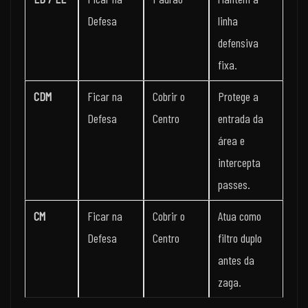
Defesa
linha
defensiva
fixa.
CDM
Ficar na
Cobrir o
Protege a
Defesa
Centro
entrada da
área e
intercepta
passes.
CM
Ficar na
Cobrir o
Atua como
Defesa
Centro
filtro duplo
antes da
zaga.