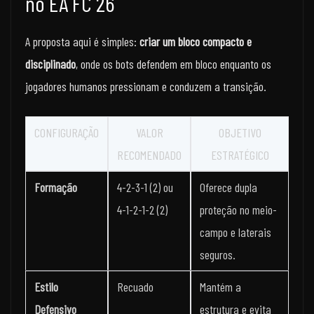
no EA FC 26
A proposta aqui é simples:
criar um bloco compacto e
disciplinado
, onde os bots defendem em bloco enquanto os
jogadores humanos pressionam e conduzem a transição.
CONFIGURAÇÃO
VALOR
OBJETIVO
RECOMENDADO
ESTRATÉGICO
Formação
4-2-3-1 (2) ou
Oferece dupla
4-1-2-1-2 (2)
proteção no meio-
campo e laterais
seguros.
Estilo
Recuado
Mantém a
Defensivo
estrutura e evita